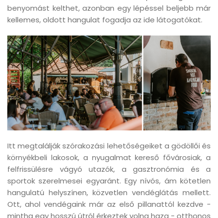
benyomást kelthet, azonban egy lépéssel beljebb már
kellemes, oldott hangulat fogadja az ide látogatókat.
Itt megtalálják szórakozási lehetőségeiket a gödöllői és
környékbeli lakosok, a nyugalmat kereső fővárosiak, a
felfrissülésre vágyó utazók, a gasztronómia és a
sportok szerelmesei egyaránt. Egy nívós, ám kötetlen
hangulatú helyszínen, közvetlen vendéglátás mellett.
Ott, ahol vendégaink már az első pillanattól kezdve -
mintha egy hosszú útról érkeztek volna haza - otthonos