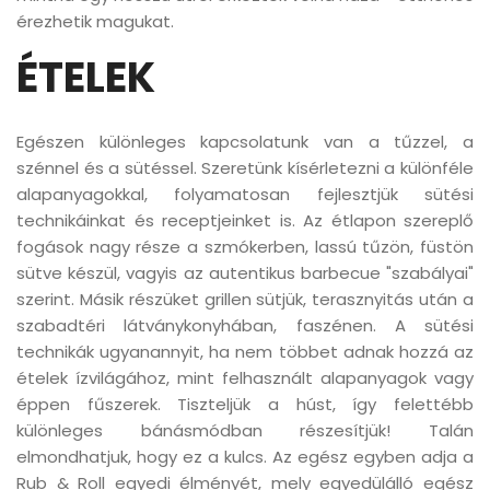
érezhetik magukat.
ÉTELEK
Egészen különleges kapcsolatunk van a tűzzel, a
szénnel és a sütéssel. Szeretünk kísérletezni a különféle
alapanyagokkal, folyamatosan fejlesztjük sütési
technikáinkat és receptjeinket is. Az étlapon szereplő
fogások nagy része a szmókerben, lassú tűzön, füstön
sütve készül, vagyis az autentikus barbecue "szabályai"
szerint. Másik részüket grillen sütjük, terasznyitás után a
szabadtéri látványkonyhában, faszénen. A sütési
technikák ugyanannyit, ha nem többet adnak hozzá az
ételek ízvilágához, mint felhasznált alapanyagok vagy
éppen fűszerek. Tiszteljük a húst, így felettébb
különleges bánásmódban részesítjük! Talán
elmondhatjuk, hogy ez a kulcs. Az egész egyben adja a
Rub & Roll egyedi élményét, mely egyedülálló egész