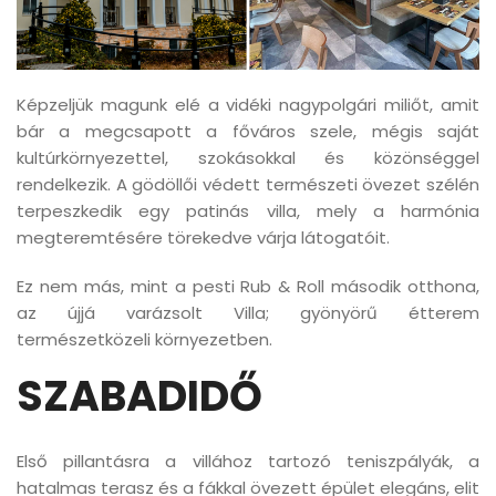
Képzeljük magunk elé a vidéki nagypolgári miliőt, amit
bár a megcsapott a főváros szele, mégis saját
kultúrkörnyezettel, szokásokkal és közönséggel
rendelkezik. A gödöllői védett természeti övezet szélén
terpeszkedik egy patinás villa, mely a harmónia
megteremtésére törekedve várja látogatóit.
Ez nem más, mint a pesti Rub & Roll második otthona,
az újjá varázsolt Villa; gyönyörű étterem
természetközeli környezetben.
SZABADIDŐ
Első pillantásra a villához tartozó teniszpályák, a
hatalmas terasz és a fákkal övezett épület elegáns, elit