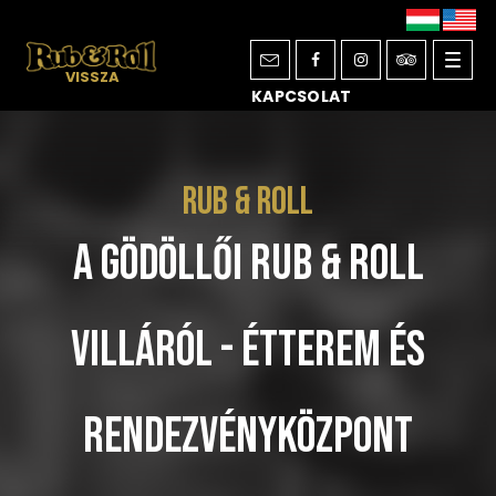
Toggl
VISSZA
KAPCSOLAT
navig
Rub & Roll
A gödöllői Rub & Roll
Villáról - Étterem és
Rendezvényközpont