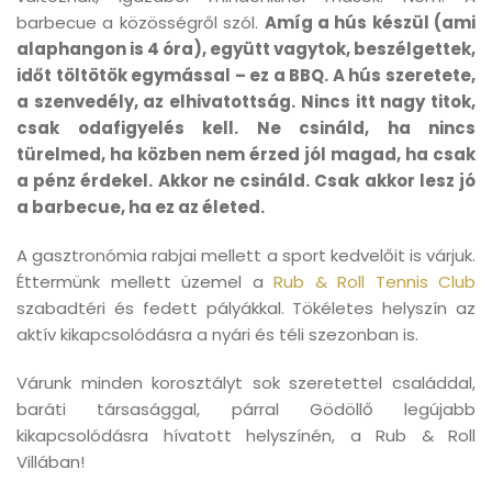
barbecue a közösségről szól.
Amíg a hús készül (ami
alaphangon is 4 óra), együtt vagytok, beszélgettek,
időt töltötök egymással – ez a BBQ. A hús szeretete,
a szenvedély, az elhivatottság. Nincs itt nagy titok,
csak odafigyelés kell. Ne csináld, ha nincs
türelmed, ha közben nem érzed jól magad, ha csak
a pénz érdekel. Akkor ne csináld. Csak akkor lesz jó
a barbecue, ha ez az életed.
A gasztronómia rabjai mellett a sport kedvelőit is várjuk.
Éttermünk mellett üzemel a
Rub & Roll Tennis Club
szabadtéri és fedett pályákkal. Tökéletes helyszín az
aktív kikapcsolódásra a nyári és téli szezonban is.
Várunk minden korosztályt sok szeretettel családdal,
baráti társasággal, párral Gödöllő legújabb
kikapcsolódásra hívatott helyszínén, a Rub & Roll
Villában!