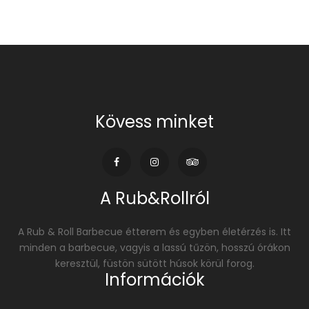
Kövess minket
A Rub&Rollról
A Rub & Roll Barbecue étterem és egyben életérzés is. Itt
minden a barbecue, vagyis a lassú tűzön, hosszú órákon
keresztül, füstön sütött húsok körül forog.
Információk