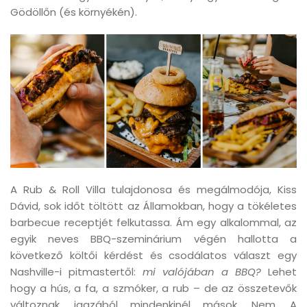
Gödöllőn (és környékén).
A Rub & Roll Villa tulajdonosa és megálmodója, Kiss
Dávid, sok időt töltött az Államokban, hogy a tökéletes
barbecue receptjét felkutassa. Ám egy alkalommal, az
egyik neves BBQ-szeminárium végén hallotta a
következő költői kérdést és csodálatos választ egy
Nashville-i pitmastertől:
mi valójában a BBQ?
Lehet
hogy a hús, a fa, a szmóker, a rub – de az összetevők
változnak, igazából mindenkinél mások. Nem. A