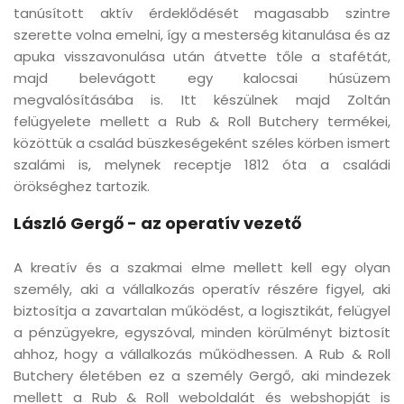
tanúsított aktív érdeklődését magasabb szintre
szerette volna emelni, így a mesterség kitanulása és az
apuka visszavonulása után átvette tőle a stafétát,
majd belevágott egy kalocsai húsüzem
megvalósításába is. Itt készülnek majd Zoltán
felügyelete mellett a Rub & Roll Butchery termékei,
közöttük a család büszkeségeként széles körben ismert
szalámi is, melynek receptje 1812 óta a családi
örökséghez tartozik.
László Gergő - az operatív vezető
A kreatív és a szakmai elme mellett kell egy olyan
személy, aki a vállalkozás operatív részére figyel, aki
biztosítja a zavartalan működést, a logisztikát, felügyel
a pénzügyekre, egyszóval, minden körülményt biztosít
ahhoz, hogy a vállalkozás működhessen. A Rub & Roll
Butchery életében ez a személy Gergő, aki mindezek
mellett a Rub & Roll weboldalát és webshopját is