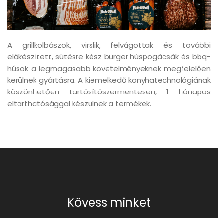
A grillkolbászok, virslik, felvágottak és további
előkészített, sütésre kész burger húspogácsák és bbq-
húsok a legmagasabb követelményeknek megfelelően
kerülnek gyártásra. A kiemelkedő konyhatechnológiának
köszönhetően tartósítószermentesen, 1 hónapos
eltarthatósággal készülnek a termékek.
Kövess minket