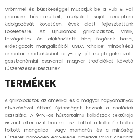
Örömmel és büszkeséggel mutatjuk be a Rub & Roll
prémium hústermékeit, melyeket saját receptúra
kidolgozását követően, évek alatt fejlesztettünk
tökéletesre. Az újhullámos grillkolbászok, virslik,
felvágottak és előkészített bbq fogások hazai,
erdetigazolt mangalicából, USDA ‘choice’ minősítésű
amerikai marhahúsból egy-egy jól megfogalmazott
gasztronómiai csavarral, magyar tradíciókat követő
fűszerezéssel készülnek.
TERMÉKEK
A grillkolbászok az amerikai és a magyar hagyományok
ötvözésével áttörő újdonságot hoznak a családok
asztalára. A 94%-os hústartalmú kolbászok textúrája
viszont eltér az itthon megszokottól: a kollagén bélbe
töltött mangalica- vagy marhahús és a minőségi
fűszerek homogén egyvelege amerikai vörös cheddar