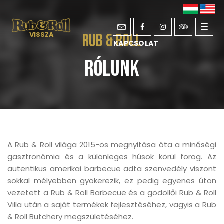
Toggl
VISSZA
Rub & Roll
KAPCSOLAT
navig
Rólunk
A Rub & Roll világa 2015-ös megnyitása óta a minőségi
gasztronómia és a különleges húsok körül forog. Az
autentikus amerikai barbecue adta szenvedély viszont
sokkal mélyebben gyökerezik, ez pedig egyenes úton
vezetett a Rub & Roll Barbecue és a gödöllői Rub & Roll
Villa után a saját termékek fejlesztéséhez, vagyis a Rub
& Roll Butchery megszületéséhez.