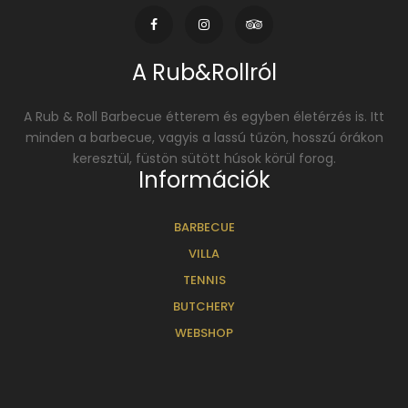
A Rub&Rollról
A Rub & Roll Barbecue étterem és egyben életérzés is. Itt
minden a barbecue, vagyis a lassú tűzön, hosszú órákon
keresztül, füstön sütött húsok körül forog.
Információk
BARBECUE
VILLA
TENNIS
BUTCHERY
WEBSHOP