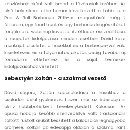
zászlóshajójaként volt ismert a fővárosiak körében. Az
első hely sikere után hamar következett a többi is, a
Rub & Roll Barbecue 2015-ös megnyitását még 2
étterem, egy food truck és egy barbecue kiegészítőket
forgalmazó webshop követte. Az étlapok összeállítása,
a receptek kidolgozása minden esetben Dávid keze
munkáját dicsérte, a húsokkal és a barbecue-val való
kísérletezés és a folyamatos alkotás pedig további új,
forradalmi ötletekhez és a saját termékek
kidolgozásához vezetett.
Sebestyén Zoltán - a szakmai vezető
Dávid sógora, Zoltán kapcsolódása a húsokhoz a
családon belül gyökerezik, hiszen már az édesapja is
aktív hobbiböllérként tevékenykedett Kalocsán. Az
apuka hobbija később szenvedéllyé vált: tradicionális
töltött füstölt árukat készített a kalocsaiak legnagyobb
örömére. Zoltán az édesapja oldalán a szakma iránt