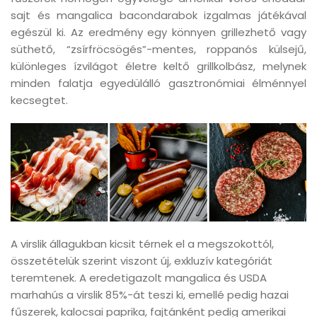
sajt és mangalica bacondarabok izgalmas játékával
egészül ki. Az eredmény egy könnyen grillezhető vagy
süthető, “zsírfröcsögés”-mentes, roppanós külsejű,
különleges ízvilágot életre keltő grillkolbász, melynek
minden falatja egyedülálló gasztronómiai élménnyel
kecsegtet.
A virslik állagukban kicsit térnek el a megszokottól,
összetételük szerint viszont új, exkluzív kategóriát
teremtenek. A eredetigazolt mangalica és USDA
marhahús a virslik 85%-át teszi ki, emellé pedig hazai
fűszerek, kalocsai paprika, fajtánként pedig amerikai