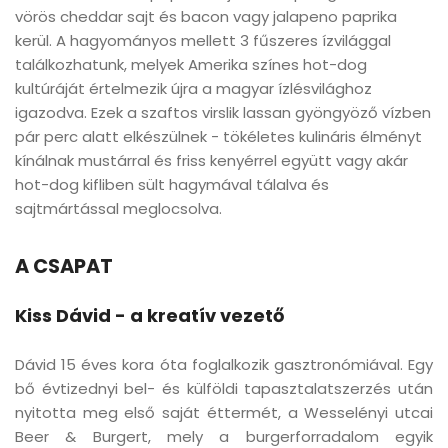
vörös cheddar sajt és bacon vagy jalapeno paprika
kerül. A hagyományos mellett 3 fűszeres ízvilággal
találkozhatunk, melyek Amerika színes hot-dog
kultúráját értelmezik újra a magyar ízlésvilághoz
igazodva. Ezek a szaftos virslik lassan gyöngyöző vízben
pár perc alatt elkészülnek - tökéletes kulináris élményt
kínálnak mustárral és friss kenyérrel együtt vagy akár
hot-dog kifliben sült hagymával tálalva és
sajtmártással meglocsolva.
A CSAPAT
Kiss Dávid - a kreatív vezető
Dávid 15 éves kora óta foglalkozik gasztronómiával. Egy
bő évtizednyi bel- és külföldi tapasztalatszerzés után
nyitotta meg első saját éttermét, a Wesselényi utcai
Beer & Burgert, mely a burgerforradalom egyik