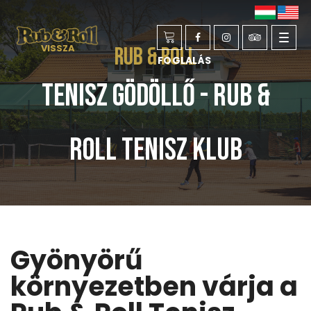
Toggl
VISSZA
Rub & Roll
FOGLALÁS
navig
Tenisz Gödöllő - Rub &
Roll Tenisz Klub
Gyönyörű
környezetben várja a