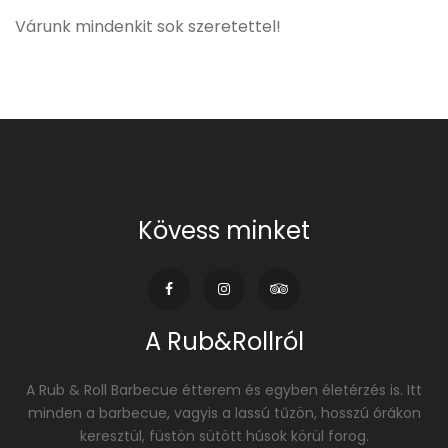
Várunk mindenkit sok szeretettel!
Kövess minket
A Rub&Rollról
A Rub & Roll Barbecue étterem és egyben életérzés is. Itt
minden a barbecue, vagyis a lassú tűzön, hosszú órákon
keresztül, füstön sütött húsok körül forog.