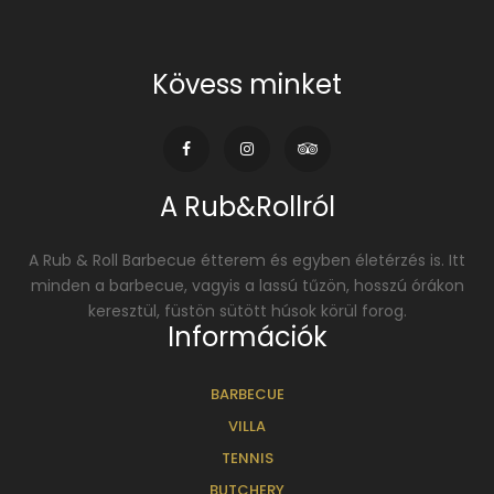
Kövess minket
A Rub&Rollról
A Rub & Roll Barbecue étterem és egyben életérzés is. Itt
minden a barbecue, vagyis a lassú tűzön, hosszú órákon
keresztül, füstön sütött húsok körül forog.
Információk
BARBECUE
VILLA
TENNIS
BUTCHERY