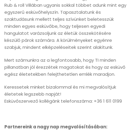
Rub & roll Villában ugyanis sokkal többet adunk mint egy
egyszerű esküvőhelyszín. Tapasztalatunk és
szaktudásunk mellett teljes szívünket beletesszük
minden egyes esküvőbe, hogy teljesen egyedi
hangulatot varázsoljunk az életük összekötésére
készülő párok számára. A körülményeket egyénre
szabjuk, mindent elképzeléseitek szerint alakítunk.
Mert számunkra az a legfontosabb, hogy TI minden
pillanatban jól érezzétek magatokat és hogy az esküvő
egész életetekben felejthetetlen emlék maradjon.
Keressetek minket bizalommal és mi megvalósítjuk
életetek legszebb napját!
Esküvőszervező kollégánk telefonszáma: +36 1 611 0199
Partnereink a nagy nap megvalósításában: