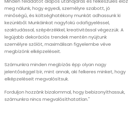
Minden feladatot alapos utánajárás és felkészülés előz
meg nálunk, hogy egyedi, személyre szabott, jó
minőségű, és költséghatékony munkát adhassunk ki
kezünkből. Munkáinkat nagyfokú odafigyeléssel,
szaktudással, szépérzékkel, kreativitással végezzük. A
legújabb dekorációs trendek mentén nyújtunk
személyre szólót, maximálisan figyelembe véve
megbízónk elképzeléseit.
Számunkra minden megbízás épp olyan nagy
jelentőséggel bír, mint annak, aki felkeres minket, hogy
elképzeléseit megvalósítsuk.
Forduljon hozzánk bizalommal, hogy bebizonyíthassuk,
számunkra nincs megvalósíthatatlan."