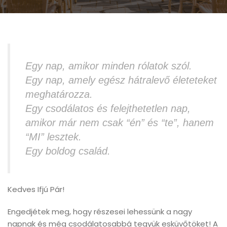
Egy nap, amikor minden rólatok szól.
Egy nap, amely egész hátralevő életeteket
meghatározza.
Egy csodálatos és felejthetetlen nap,
amikor már nem csak “én” és “te”, hanem
“MI” lesztek.
Egy boldog család.
Kedves Ifjú Pár!
Engedjétek meg, hogy részesei lehessünk a nagy
napnak és még csodálatosabbá tegyük esküvőtöket! A