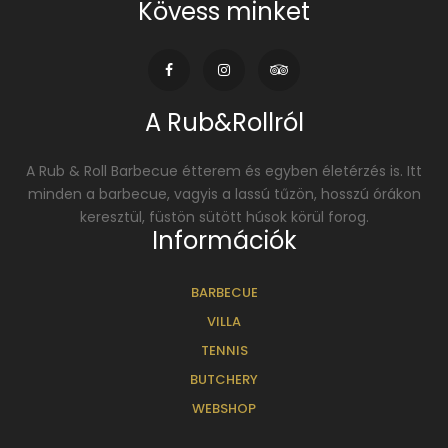
Kövess minket
A Rub&Rollról
A Rub & Roll Barbecue étterem és egyben életérzés is. Itt
minden a barbecue, vagyis a lassú tűzön, hosszú órákon
keresztül, füstön sütött húsok körül forog.
Információk
BARBECUE
VILLA
TENNIS
BUTCHERY
WEBSHOP