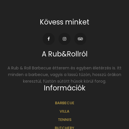
Kövess minket
A Rub&Rollról
A Rub & Roll Barbecue étterem és egyben életérzés is. Itt
minden a barbecue, vagyis a lassú tűzön, hosszú órákon
keresztül, füstön sütött húsok körül forog.
Információk
BARBECUE
VILLA
TENNIS
BUTCHERY